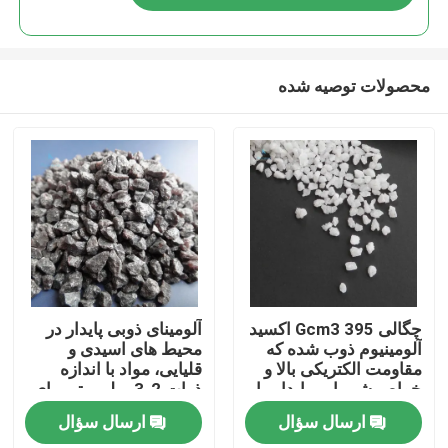
محصولات توصیه شده
خونه
چگالی 395 Gcm3 اکسید
آلومینای ذوبی پایدار در
آلومینیوم ذوب شده که
محیط های اسیدی و
مقاومت الکتریکی بالا و
قلیایی، مواد با اندازه
محصولات
خواص شیمیایی پایدار را
ذرات 2-3 میلی متر برای
در محیط های اسیدی و
مصارف سرامیک و
ارسال سؤال
ارسال سؤال
قلیایی فراهم می کند
متالورژی
درباره ما