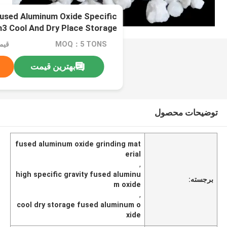
Fused Aluminum Oxide Specific
m3 Cool And Dry Place Storage
Conditions
MOQ：5 TONS
قیمت：e
بهترین قیمت
توضیحات محصول
fused aluminum oxide grinding mat
erial
,
high specific gravity fused aluminu
برجسته:
m oxide
,
cool dry storage fused aluminum o
xide