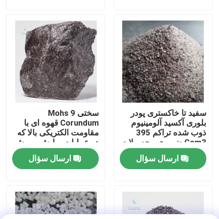
تور کارخانه
کنترل کیفیت
با ما تماس بگیرید
سفید تا خاکستری پودر
سختی 9 Mohs
اخبار
بلوری آکسید آلومینیوم
Corundum قهوه ای با
ذوب شده تراکم 395
مقاومت الکتریکی بالا که
Gcm3 ضروری محصولات
در عملیات پولیش و برش
پرونده ها
ریخته سازی دقیق مواد
استفاده می شود
ارسال سؤال
ارسال سؤال
اولیه
VR
اکسید آلومینیوم ذوب شده