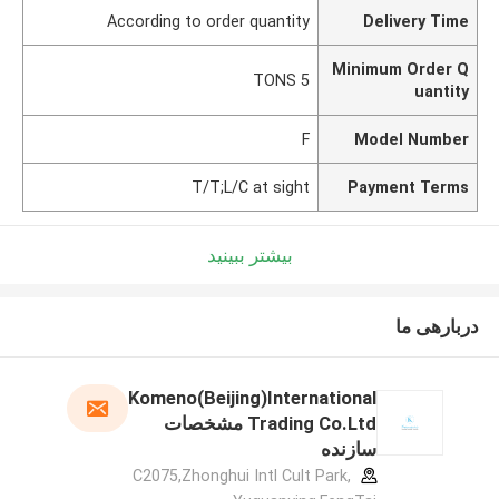
According to order quantity
Delivery Time
Minimum Order Q
5 TONS
uantity
F
Model Number
T/T;L/C at sight
Payment Terms
بیشتر ببینید
دربارهی ما
Komeno(Beijing)International
Trading Co.Ltd مشخصات
سازنده
C2075,Zhonghui Intl Cult Park,