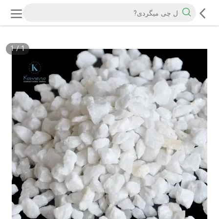
1
/
1