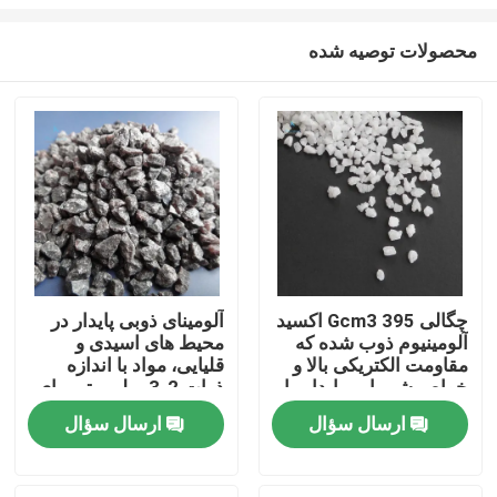
محصولات توصیه شده
چگالی 395 Gcm3 اکسید
آلومینای ذوبی پایدار در
آلومینیوم ذوب شده که
محیط های اسیدی و
خونه
مقاومت الکتریکی بالا و
قلیایی، مواد با اندازه
خواص شیمیایی پایدار را
ذرات 2-3 میلی متر برای
در محیط های اسیدی و
مصارف سرامیک و
محصولات
ارسال سؤال
ارسال سؤال
قلیایی فراهم می کند
متالورژی
درباره ما