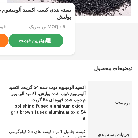
پولیش
MOQ：5 تن متریک
قیمت：e
بهترین قیمت
توضیحات محصول
اکسید آلومینیوم ذوب شده 54 گریت، اکسید
آلومینیوم ذوب شده پولیش، اکسید آلومینیو
م ذوب شده قهوه ای 54 گریت
برجسته:
,
polishing fused aluminum oxide
,
54 grit brown fused aluminum oxid
e
کیسه جامبل 1 تن؛ کیسه های 25 کیلوگرمی
جزئیات بسته بندی
* 40 در یک کیسه جامبل