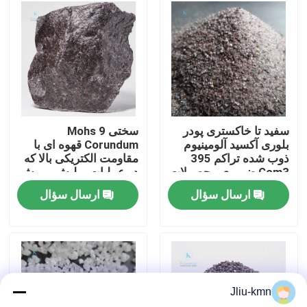
تور کارخانه
کنترل کیفیت
با ما تماس بگیرید
سفید تا خاکستری پودر
سختی 9 Mohs
بلوری آکسید آلومینیوم
Corundum قهوه ای با
ذوب شده تراکم 395
مقاومت الکتریکی بالا که
اخبار
Gcm3 ضروری محصولات
در عملیات پولیش و برش
ریخته سازی دقیق مواد
استفاده می شود
ارسال سؤال
ارسال سؤال
اولیه
پرونده ها
VR
Jliu-kmn
اکسید آلومینیوم ذوب شده