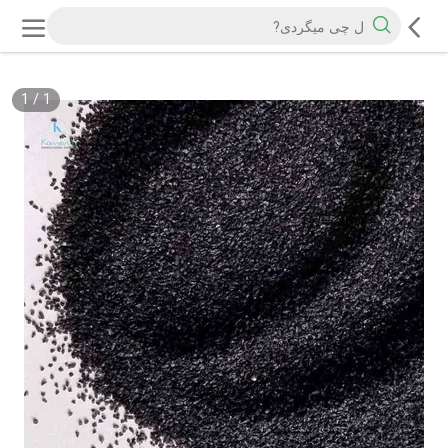
1
/
1