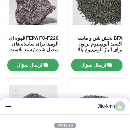
تور کارخانه
کنترل کیفیت
BFA بخش شن و ماسه
FEPA F8-F220 قهوه ای
اکسید آلومینیوم براون
آلومینا برای ساینده های
برای آلیاژ آلومینیوم بالا
متصل شده / سند بلاست
با ما تماس بگیرید
ارسال سؤال
ارسال سؤال
اخبار
پرونده ها
Jliu-kmn
VR
12:23 PM
اکسید آلومینیوم ذوب شده