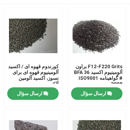
F12-F220 Grits براون
کورندوم قهوه ای / اکسید
آلومینیوم اکسید BFA 36
آلومینیوم قهوه ای برای
# گواهینامه ISO9001
نسوز، اکسید آلومین
2008
آلکس
خونه
ارسال سؤال
ارسال سؤال
محصولات
درباره ما