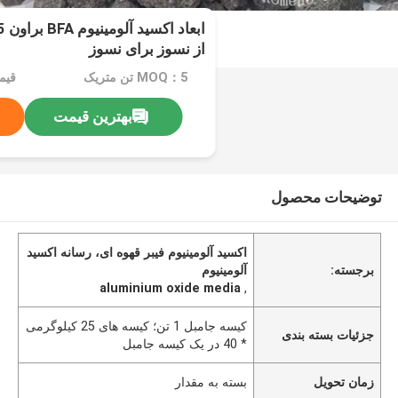
از نسوز برای نسوز
MOQ：5 تن متریک
قیمت：e
بهترین قیمت
توضیحات محصول
اکسید آلومینیوم فیبر قهوه ای، رسانه اکسید
برجسته:
آلومینیوم
aluminium oxide media
,
کیسه جامبل 1 تن؛ کیسه های 25 کیلوگرمی
جزئیات بسته بندی
* 40 در یک کیسه جامبل
زمان تحویل
بسته به مقدار