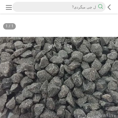
1
/
1